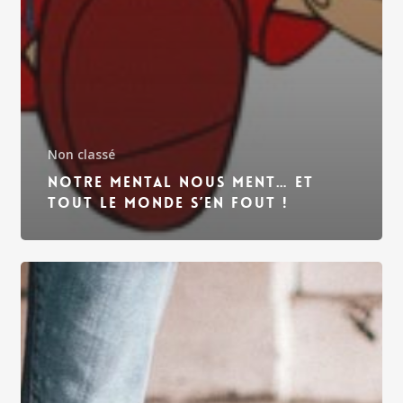
Non classé
Notre mental nous ment… et
tout le monde s’en fout !
Avons-
nous
toujours
le
choix
de