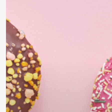
bien-
être
et
d’une
confiance
en
soi
stable
?